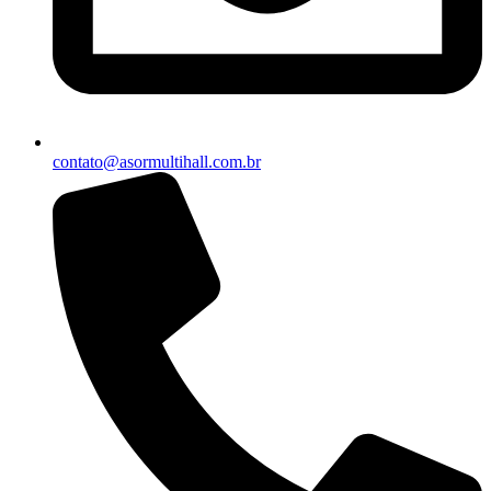
contato@asormultihall.com.br