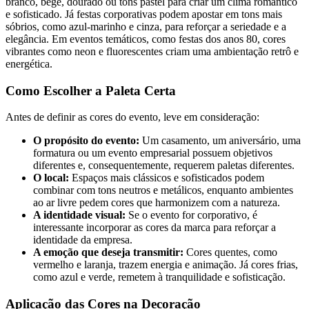
branco, bege, dourado ou tons pastel para criar um clima romântico
e sofisticado. Já festas corporativas podem apostar em tons mais
sóbrios, como azul-marinho e cinza, para reforçar a seriedade e a
elegância. Em eventos temáticos, como festas dos anos 80, cores
vibrantes como neon e fluorescentes criam uma ambientação retrô e
energética.
Como Escolher a Paleta Certa
Antes de definir as cores do evento, leve em consideração:
O propósito do evento:
Um casamento, um aniversário, uma
formatura ou um evento empresarial possuem objetivos
diferentes e, consequentemente, requerem paletas diferentes.
O local:
Espaços mais clássicos e sofisticados podem
combinar com tons neutros e metálicos, enquanto ambientes
ao ar livre pedem cores que harmonizem com a natureza.
A identidade visual:
Se o evento for corporativo, é
interessante incorporar as cores da marca para reforçar a
identidade da empresa.
A emoção que deseja transmitir:
Cores quentes, como
vermelho e laranja, trazem energia e animação. Já cores frias,
como azul e verde, remetem à tranquilidade e sofisticação.
Aplicação das Cores na Decoração