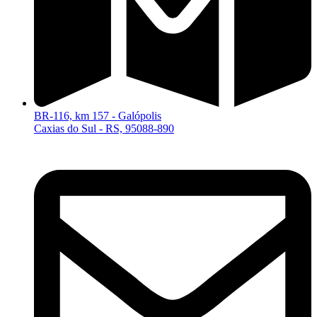
BR-116, km 157 - Galópolis
Caxias do Sul - RS, 95088-890